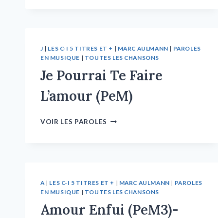
J
|
LES C-I 5 TITRES ET +
|
MARC AULMANN
|
PAROLES
EN MUSIQUE
|
TOUTES LES CHANSONS
Je Pourrai Te Faire
L’amour (PeM)
VOIR LES PAROLES
A
|
LES C-I 5 TITRES ET +
|
MARC AULMANN
|
PAROLES
EN MUSIQUE
|
TOUTES LES CHANSONS
Amour Enfui (PeM3)-