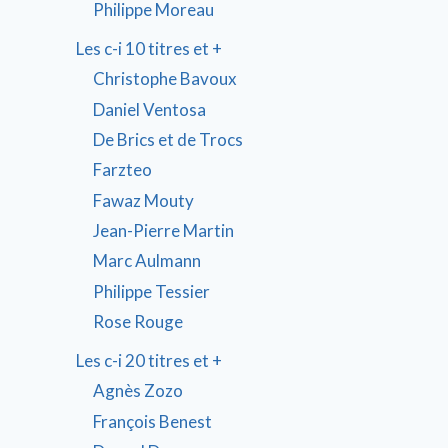
Philippe Moreau
Les c-i 10 titres et +
Christophe Bavoux
Daniel Ventosa
De Brics et de Trocs
Farzteo
Fawaz Mouty
Jean-Pierre Martin
Marc Aulmann
Philippe Tessier
Rose Rouge
Les c-i 20 titres et +
Agnès Zozo
François Benest