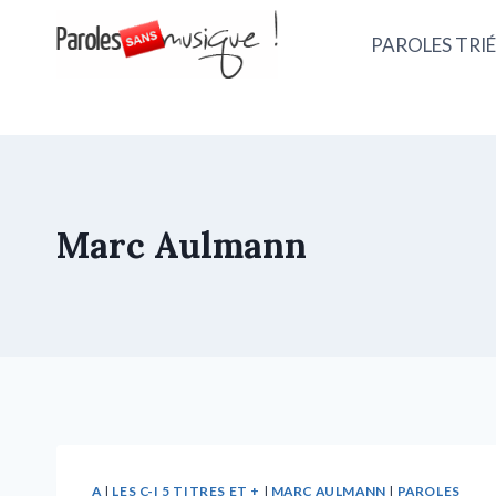
PAROLES TRIÉ
Marc Aulmann
A
|
LES C-I 5 TITRES ET +
|
MARC AULMANN
|
PAROLES