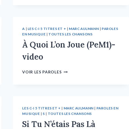
A
|
LES C-I 5 TITRES ET +
|
MARC AULMANN
|
PAROLES
EN MUSIQUE
|
TOUTES LES CHANSONS
À Quoi L’on Joue (PeM1)-
video
VOIR LES PAROLES
LES C-I 5 TITRES ET +
|
MARC AULMANN
|
PAROLES EN
MUSIQUE
|
S
|
TOUTES LES CHANSONS
Si Tu N’étais Pas Là