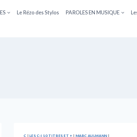
ES
Le Rézo des Stylos
PAROLES EN MUSIQUE
Le
C
|
LES C-I 10 TITRES ET +
|
MARC AULMANN
|