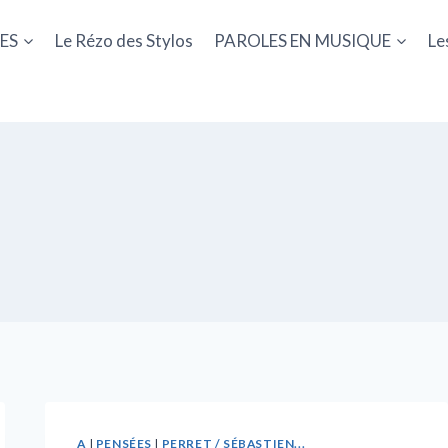
ES
Le Rézo des Stylos
PAROLES EN MUSIQUE
Le
A
|
PENSÉES
|
PERRET / SÉBASTIEN...