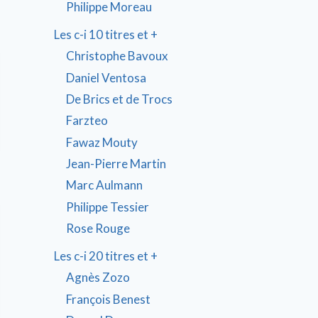
Philippe Moreau
Les c-i 10 titres et +
Christophe Bavoux
Daniel Ventosa
De Brics et de Trocs
Farzteo
Fawaz Mouty
Jean-Pierre Martin
Marc Aulmann
Philippe Tessier
Rose Rouge
Les c-i 20 titres et +
Agnès Zozo
François Benest