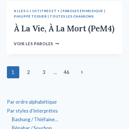
A
|
LES C-I 10 TITRES ET +
|
PAROLES EN MUSIQUE
|
PHILIPPE TESSIER
|
TOUTES LES CHANSONS
À La Vie, À La Mort (PeM4)
VOIR LES PAROLES
1
2
3
…
46
Par ordre alphabétique
Par styles d’interprètes
Bashung / Thiéfaine…
Bénabar / Souchon…