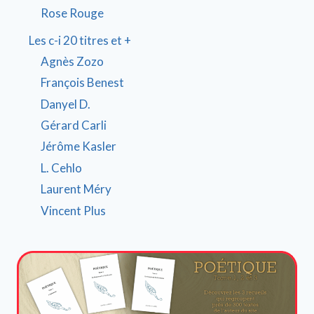
Rose Rouge
Les c-i 20 titres et +
Agnès Zozo
François Benest
Danyel D.
Gérard Carli
Jérôme Kasler
L. Cehlo
Laurent Méry
Vincent Plus