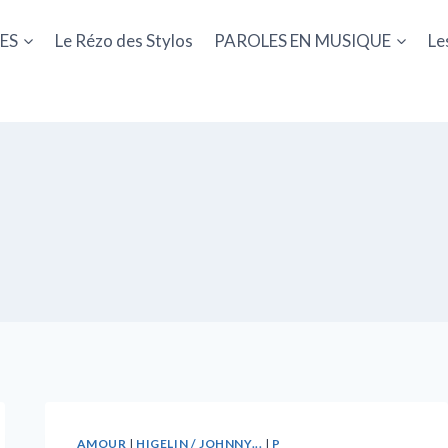
ES
Le Rézo des Stylos
PAROLES EN MUSIQUE
Le
AMOUR
|
HIGELIN / JOHNNY...
|
P