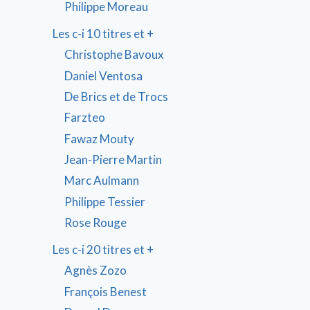
Philippe Moreau
Les c-i 10 titres et +
Christophe Bavoux
Daniel Ventosa
De Brics et de Trocs
Farzteo
Fawaz Mouty
Jean-Pierre Martin
Marc Aulmann
Philippe Tessier
Rose Rouge
Les c-i 20 titres et +
Agnès Zozo
François Benest