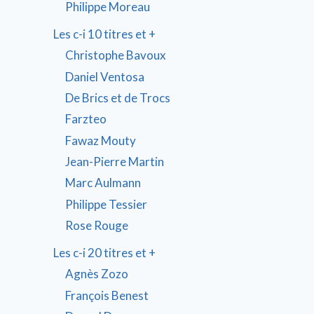
Philippe Moreau
Les c-i 10 titres et +
Christophe Bavoux
Daniel Ventosa
De Brics et de Trocs
Farzteo
Fawaz Mouty
Jean-Pierre Martin
Marc Aulmann
Philippe Tessier
Rose Rouge
Les c-i 20 titres et +
Agnès Zozo
François Benest