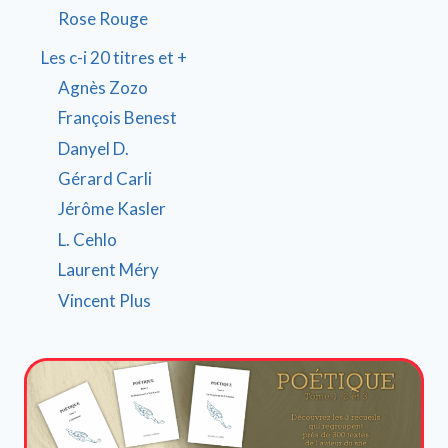
Rose Rouge
Les c-i 20 titres et +
Agnès Zozo
François Benest
Danyel D.
Gérard Carli
Jérôme Kasler
L. Cehlo
Laurent Méry
Vincent Plus