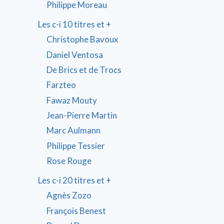
Philippe Moreau
Les c-i 10 titres et +
Christophe Bavoux
Daniel Ventosa
De Brics et de Trocs
Farzteo
Fawaz Mouty
Jean-Pierre Martin
Marc Aulmann
Philippe Tessier
Rose Rouge
Les c-i 20 titres et +
Agnès Zozo
François Benest