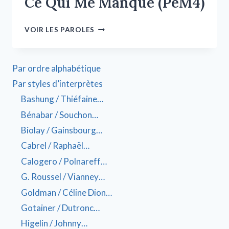
Ce Qui Me Manque (PeM4)
VOIR LES PAROLES
Par ordre alphabétique
Par styles d’interprètes
Bashung / Thiéfaine…
Bénabar / Souchon…
Biolay / Gainsbourg…
Cabrel / Raphaël…
Calogero / Polnareff…
G. Roussel / Vianney…
Goldman / Céline Dion…
Gotainer / Dutronc…
Higelin / Johnny…