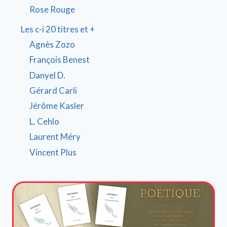
Rose Rouge
Les c-i 20 titres et +
Agnès Zozo
François Benest
Danyel D.
Gérard Carli
Jérôme Kasler
L. Cehlo
Laurent Méry
Vincent Plus