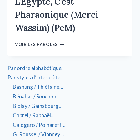
L’Égypte, C’est
Pharaonique (Merci
Wassim) (PeM)
VOIR LES PAROLES
Par ordre alphabétique
Par styles d’interprètes
Bashung / Thiéfaine…
Bénabar / Souchon…
Biolay / Gainsbourg…
Cabrel / Raphaël…
Calogero / Polnareff…
G. Roussel / Vianney…