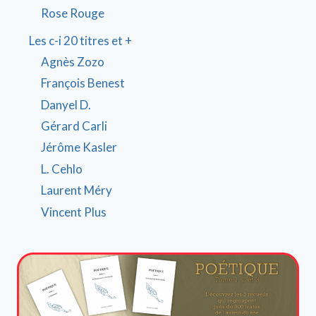
Rose Rouge
Les c-i 20 titres et +
Agnès Zozo
François Benest
Danyel D.
Gérard Carli
Jérôme Kasler
L. Cehlo
Laurent Méry
Vincent Plus