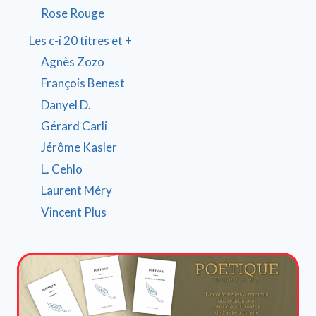
Rose Rouge
Les c-i 20 titres et +
Agnès Zozo
François Benest
Danyel D.
Gérard Carli
Jérôme Kasler
L. Cehlo
Laurent Méry
Vincent Plus