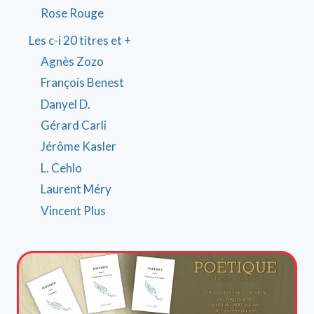
Rose Rouge
Les c-i 20 titres et +
Agnès Zozo
François Benest
Danyel D.
Gérard Carli
Jérôme Kasler
L. Cehlo
Laurent Méry
Vincent Plus