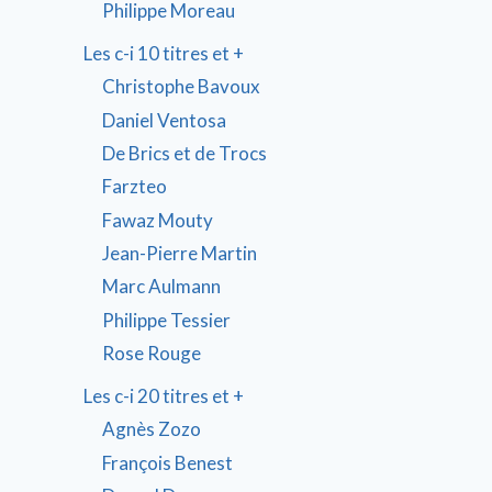
Philippe Moreau
Les c-i 10 titres et +
Christophe Bavoux
Daniel Ventosa
De Brics et de Trocs
Farzteo
Fawaz Mouty
Jean-Pierre Martin
Marc Aulmann
Philippe Tessier
Rose Rouge
Les c-i 20 titres et +
Agnès Zozo
François Benest