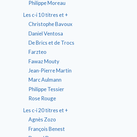
Philippe Moreau
Les c-i 10 titres et +
Christophe Bavoux
Daniel Ventosa
De Brics et de Trocs
Farzteo
Fawaz Mouty
Jean-Pierre Martin
Marc Aulmann
Philippe Tessier
Rose Rouge
Les c-i 20 titres et +
Agnès Zozo
François Benest