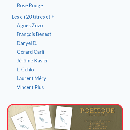
Rose Rouge
Les c-i 20 titres et +
Agnès Zozo
François Benest
Danyel D.
Gérard Carli
Jérôme Kasler
L. Cehlo
Laurent Méry
Vincent Plus