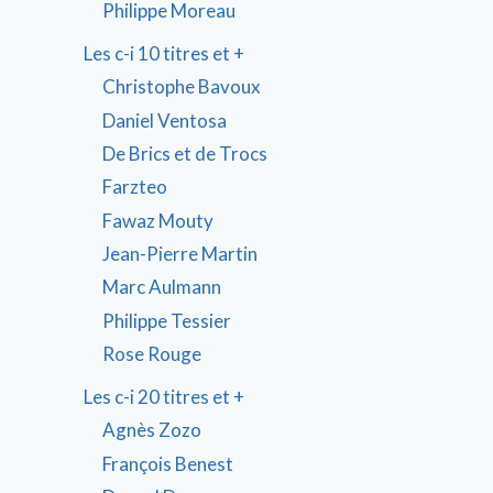
Philippe Moreau
Les c-i 10 titres et +
Christophe Bavoux
Daniel Ventosa
De Brics et de Trocs
Farzteo
Fawaz Mouty
Jean-Pierre Martin
Marc Aulmann
Philippe Tessier
Rose Rouge
Les c-i 20 titres et +
Agnès Zozo
François Benest