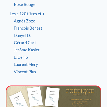
Rose Rouge
Les c-i 20 titres et +
Agnès Zozo
François Benest
Danyel D.
Gérard Carli
Jérôme Kasler
L. Cehlo
Laurent Méry
Vincent Plus