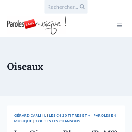
Rechercher...
Oiseaux
GÉRARD CARLI
|
L
|
LES C-I 20 TITRES ET +
|
PAROLES EN
MUSIQUE
|
TOUTES LES CHANSONS