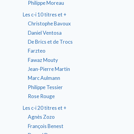
Philippe Moreau
Les c-i 10 titres et +
Christophe Bavoux
Daniel Ventosa
De Brics et de Trocs
Farzteo
Fawaz Mouty
Jean-Pierre Martin
Marc Aulmann
Philippe Tessier
Rose Rouge
Les c-i 20 titres et +
Agnès Zozo
François Benest