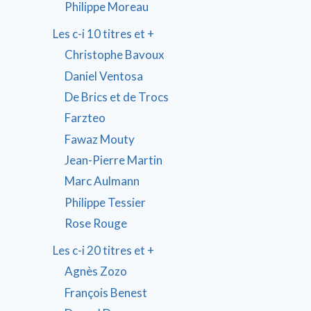
Philippe Moreau
Les c-i 10 titres et +
Christophe Bavoux
Daniel Ventosa
De Brics et de Trocs
Farzteo
Fawaz Mouty
Jean-Pierre Martin
Marc Aulmann
Philippe Tessier
Rose Rouge
Les c-i 20 titres et +
Agnès Zozo
François Benest