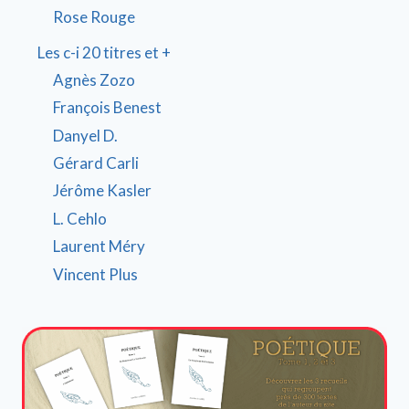
Rose Rouge
Les c-i 20 titres et +
Agnès Zozo
François Benest
Danyel D.
Gérard Carli
Jérôme Kasler
L. Cehlo
Laurent Méry
Vincent Plus