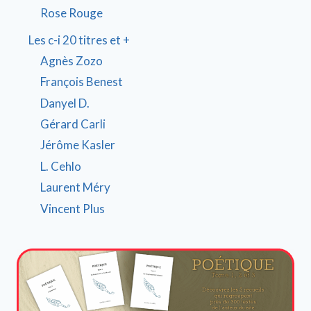
Rose Rouge
Les c-i 20 titres et +
Agnès Zozo
François Benest
Danyel D.
Gérard Carli
Jérôme Kasler
L. Cehlo
Laurent Méry
Vincent Plus