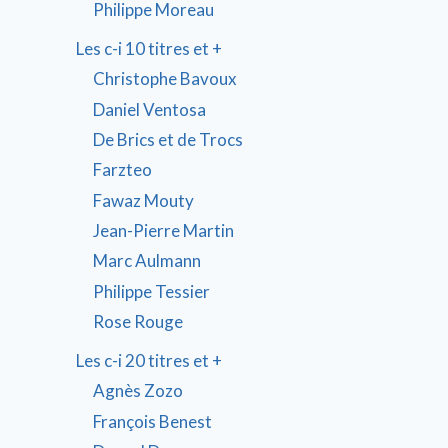
Philippe Moreau
Les c-i 10 titres et +
Christophe Bavoux
Daniel Ventosa
De Brics et de Trocs
Farzteo
Fawaz Mouty
Jean-Pierre Martin
Marc Aulmann
Philippe Tessier
Rose Rouge
Les c-i 20 titres et +
Agnès Zozo
François Benest