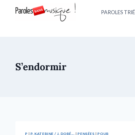
PAROLES TRIÉ
S’endormir
P
|
P. KATERINE / J. DORÉ...
|
PENSÉES
|
POUR