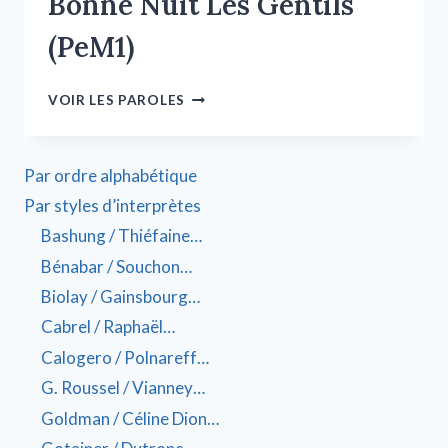
Bonne Nuit Les Gentils
(PeM1)
VOIR LES PAROLES
Par ordre alphabétique
Par styles d’interprètes
Bashung / Thiéfaine…
Bénabar / Souchon…
Biolay / Gainsbourg…
Cabrel / Raphaël…
Calogero / Polnareff…
G. Roussel / Vianney…
Goldman / Céline Dion…