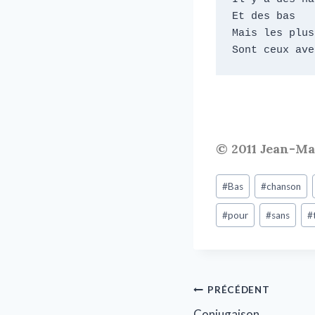
Et des bas

Mais les plus
Sont ceux ave
© 2011 Jean-M
#
Bas
#
chanson
#
pour
#
sans
#
PRÉCÉDENT
Conjugaison