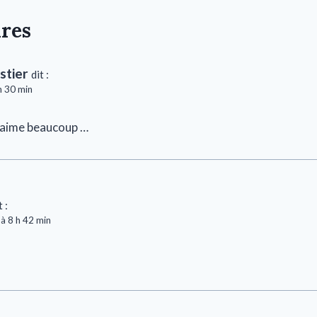
res
stier
dit :
h 30 min
j’aime beaucoup …
t :
 à 8 h 42 min