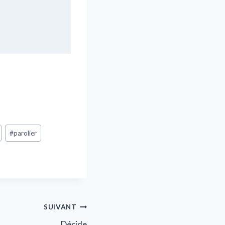
#
parolier
SUIVANT
Décide