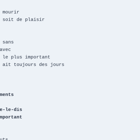
 mourir 

 soit de plaisir

 sans

avec

 le plus important

 ait toujours des jours

ments

e-le-dis

mportant
uts
