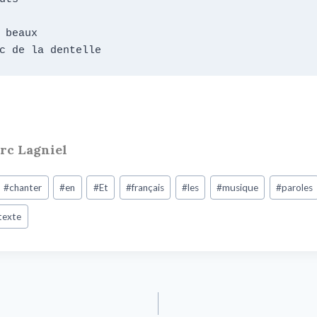
 beaux 

c de la dentelle
arc Lagniel
#
chanter
#
en
#
Et
#
français
#
les
#
musique
#
paroles
texte