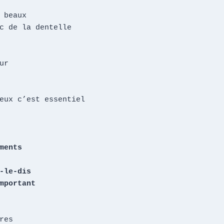
 beaux 

c de la dentelle

r



eux c’est essentiel

ments

-le-dis

mportant
res
