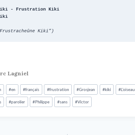
iki - Frustration Kiki

iki
Frustracheûne Kiki”)
arc Lagniel
n
#
en
#
français
#
frustration
#
Grosjean
#
kiki
#
L’oiseau
s
#
parolier
#
Philippe
#
sans
#
Victor