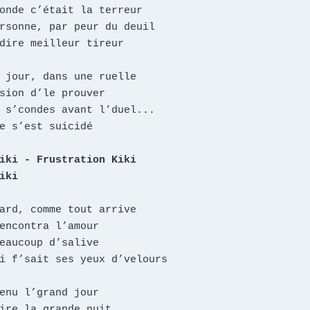
onde c’était la terreur

rsonne, par peur du deuil

dire meilleur tireur

 jour, dans une ruelle

sion d’le prouver

 s’condes avant l’duel...

e s’est suicidé

iki - Frustration Kiki

iki
ard, comme tout arrive

encontra l’amour

eaucoup d’salive

i f’sait ses yeux d’velours

enu l’grand jour

ire la grande nuit
