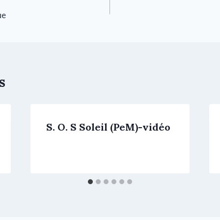
ue
s
S. O. S Soleil (PeM)-vidéo