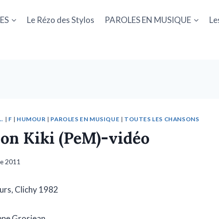
ES
Le Rézo des Stylos
PAROLES EN MUSIQUE
Le
.
|
F
|
HUMOUR
|
PAROLES EN MUSIQUE
|
TOUTES LES CHANSONS
ion Kiki (PeM)-vidéo
re 2011
urs, Clichy 1982
ppe Grosjean