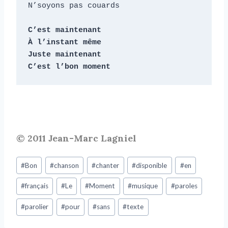
N’soyons pas couards

C’est maintenant

À l’instant même

Juste maintenant

C’est l’bon moment
© 2011 Jean-Marc Lagniel
#
Bon
#
chanson
#
chanter
#
disponible
#
en
#
français
#
Le
#
Moment
#
musique
#
paroles
#
parolier
#
pour
#
sans
#
texte