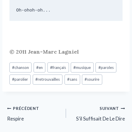
Oh-ohoh-oh...
© 2011 Jean-Marc Lagniel
#
chanson
#
en
#
français
#
musique
#
paroles
#
parolier
#
retrouvailles
#
sans
#
sourire
PRÉCÉDENT
SUIVANT
Respire
S’il Suffisait De Le Dire