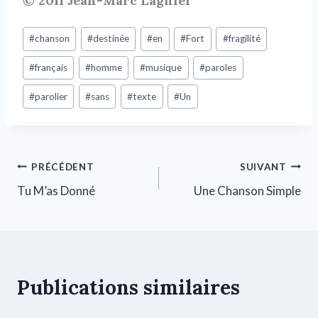
© 2011 Jean-Marc Lagniel
#
chanson
#
destinée
#
en
#
Fort
#
fragilité
#
français
#
homme
#
musique
#
paroles
#
parolier
#
sans
#
texte
#
Un
PRÉCÉDENT
SUIVANT
Tu M’as Donné
Une Chanson Simple
Publications similaires