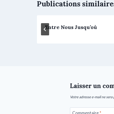
Publications similaire
s
Entre Nous Jusqu’où
Laisser un co
Votre adresse e-mail ne sera 
Commentaire
*