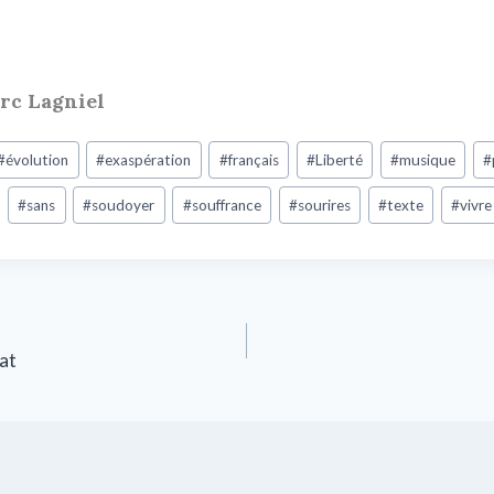
arc Lagniel
#
évolution
#
exaspération
#
français
#
Liberté
#
musique
#
#
sans
#
soudoyer
#
souffrance
#
sourires
#
texte
#
vivre
at