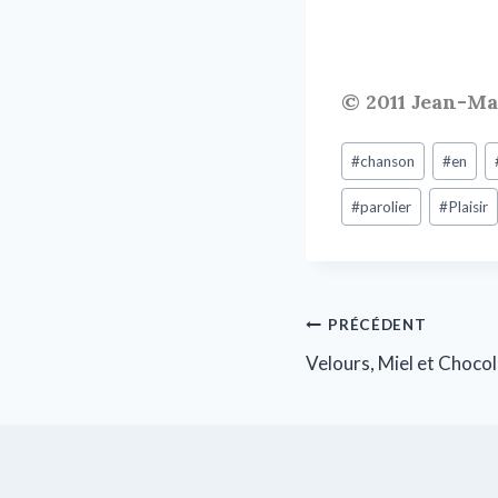
© 2011 Jean-M
#
chanson
#
en
#
parolier
#
Plaisir
PRÉCÉDENT
Velours, Miel et Chocol