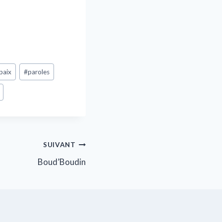
paix
#
paroles
SUIVANT
Boud’Boudin