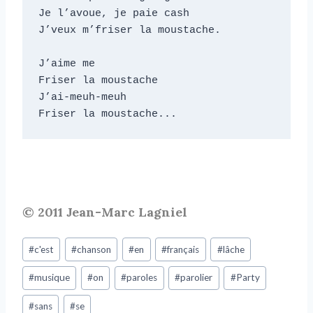
Je l’avoue, je paie cash

J’veux m’friser la moustache.

J’aime me

Friser la moustache

J’ai-meuh-meuh

Friser la moustache...
© 2011 Jean-Marc Lagniel
#
c'est
#
chanson
#
en
#
français
#
lâche
#
musique
#
on
#
paroles
#
parolier
#
Party
#
sans
#
se