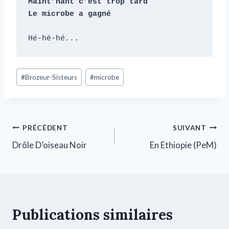
Maint’nant c’est trop tard

Le microbe a gagné 
Hé-hé-hé...
#
Brozeur-Sisteurs
#
microbe
PRÉCÉDENT
SUIVANT
Drôle D’oiseau Noir
En Ethiopie (PeM)
Publications similaires