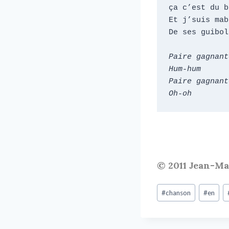
ça c’est du bo
Et j’suis mab
De ses guibole
Paire gagnante
Hum-hum

Paire gagnante
Oh-oh
© 2011 Jean-M
#
chanson
#
en