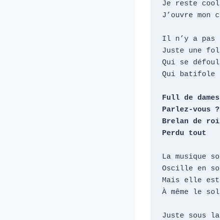
Je reste cool

J’ouvre mon co
Il n’y a pas 
Juste une foll
Qui se défoule
Qui batifole

Full de dames

Parlez-vous ?

Brelan de rois
Perdu tout
La musique sou
Oscille en sol
Mais elle est
À même le sol

Juste sous la