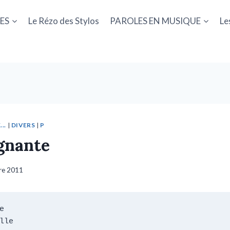
ES
Le Rézo des Stylos
PAROLES EN MUSIQUE
Le
..
|
DIVERS
|
P
gnante
re 2011


lle
