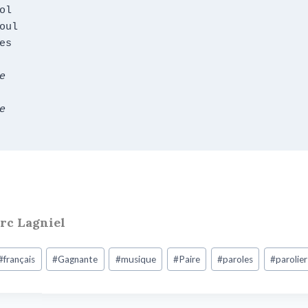
l

oul

s





arc Lagniel
#
français
#
Gagnante
#
musique
#
Paire
#
paroles
#
parolier