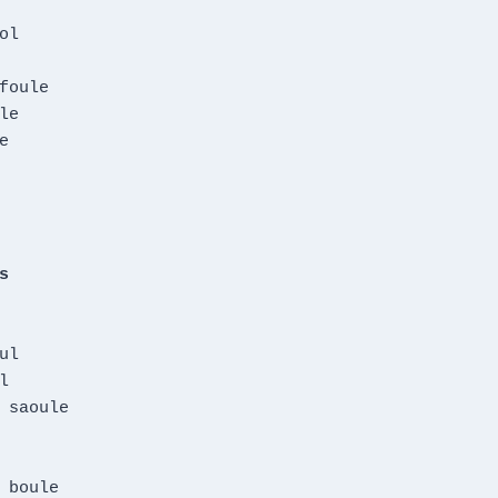
l

foule

e





l



 saoule

 boule
