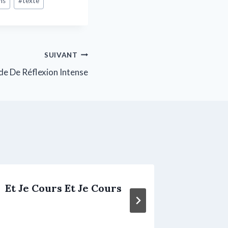
ns
#
texte
SUIVANT
de De Réflexion Intense
Et Je Cours Et Je Cours
Sur La
Du Lit