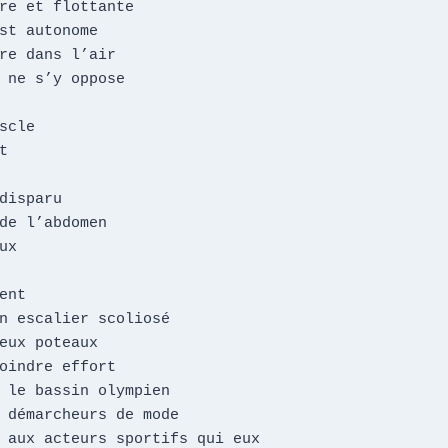
re et flottante

st autonome

re dans l’air

 ne s’y oppose

scle



disparu

de l’abdomen

x

ent

n escalier scoliosé

eux poteaux

oindre effort

 le bassin olympien

 démarcheurs de mode

 aux acteurs sportifs qui eux
