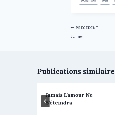
#
chanson
#
en
PRÉCÉDENT
J’aime
Publications similaire
e
Jamais L’amour Ne
S’éteindra