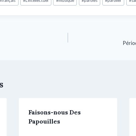
#
français
#
L’intellectuel
#
musique
#
paroles
#
parolier
#
sa
Pério
s
Faisons-nous Des
Papouilles