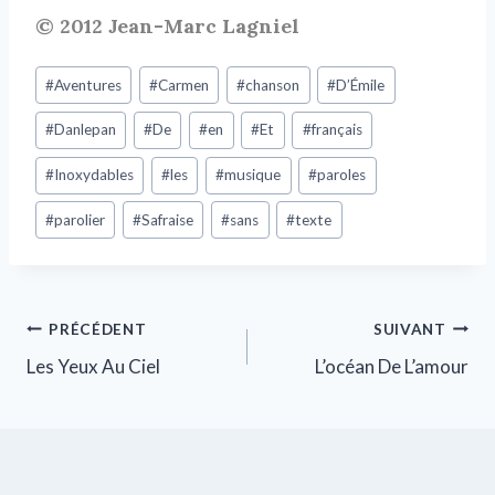
© 2012 Jean-Marc Lagniel
#
Aventures
#
Carmen
#
chanson
#
D’Émile
#
Danlepan
#
De
#
en
#
Et
#
français
#
Inoxydables
#
les
#
musique
#
paroles
#
parolier
#
Safraise
#
sans
#
texte
PRÉCÉDENT
SUIVANT
Les Yeux Au Ciel
L’océan De L’amour