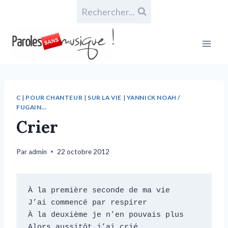
Rechercher...
C
|
POUR CHANTEUR
|
SUR LA VIE
|
YANNICK NOAH /
FUGAIN...
Crier
Par
admin
22 octobre 2012
À la première seconde de ma vie

J’ai commencé par respirer

À la deuxième je n’en pouvais plus

Alors aussitôt j’ai crié
