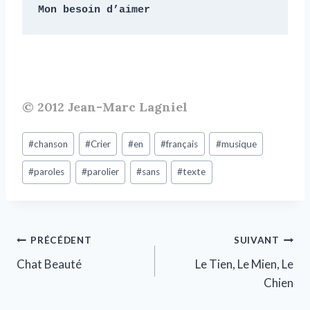
Mon besoin d’aimer
© 2012 Jean-Marc Lagniel
#
chanson
#
Crier
#
en
#
français
#
musique
#
paroles
#
parolier
#
sans
#
texte
PRÉCÉDENT
SUIVANT
Chat Beauté
Le Tien, Le Mien, Le
Chien