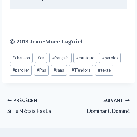
© 2013 Jean-Marc Lagniel
#
chanson
#
en
#
français
#
musique
#
paroles
#
parolier
#
Pas
#
sans
#
T'endors
#
texte
PRÉCÉDENT
SUIVANT
Si Tu N’étais Pas Là
Dominant, Dominé