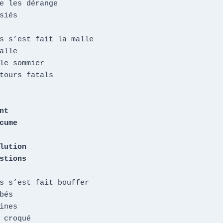
e les dérange

siés

s s’est fait la malle

alle

le sommier

tours fatals

t

cume

lution

stions
s s’est fait bouffer

bés

ines

 croqué
