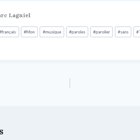
rc Lagniel
#
français
#
Mon
#
musique
#
paroles
#
parolier
#
sans
#
s