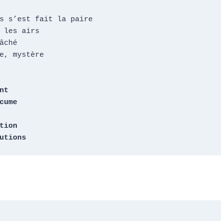
s s’est fait la paire

 les airs

âché

e, mystère

t

cume

tion

utions