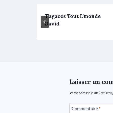
T’agaces Tout L’monde
David
Laisser un co
Votre adresse e-mail ne sera 
Commentaire
*