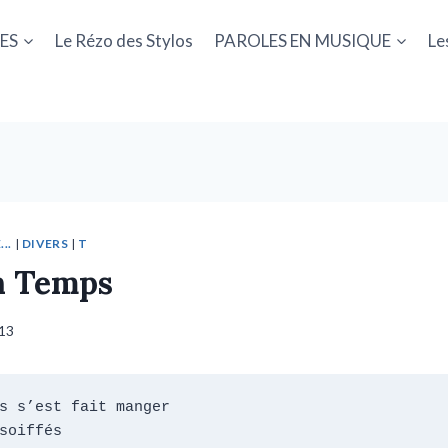
ES
Le Rézo des Stylos
PAROLES EN MUSIQUE
Le
..
|
DIVERS
|
T
n Temps
013
s s’est fait manger

soiffés
