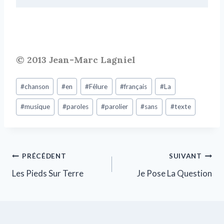
© 2013 Jean-Marc Lagniel
#
chanson
#
en
#
Fêlure
#
français
#
La
#
musique
#
paroles
#
parolier
#
sans
#
texte
PRÉCÉDENT
SUIVANT
Les Pieds Sur Terre
Je Pose La Question