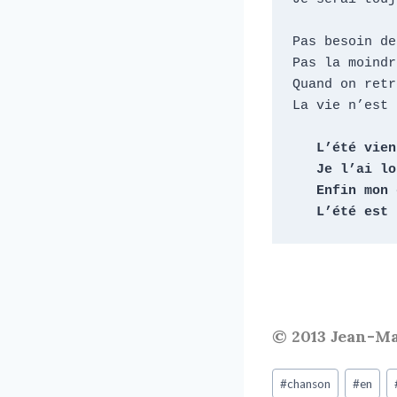
Pas besoin de
Pas la moindr
Quand on retr
La vie n’est 
   L’été vient d’arriver

   Je l’ai longtemps attendu

   Enfin mon corps est apaisé

   L’été est
© 2013 Jean-M
#
chanson
#
en