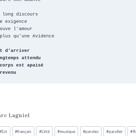
 long discours

e exigence

ouve l’amour

plus qu’une évidence

 revenu
arc Lagniel
#
Est
#
français
#
L’été
#
musique
#
paroles
#
parolier
#
R