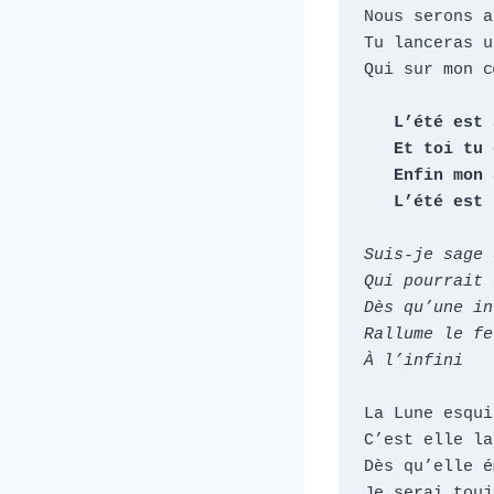
Nous serons a
Tu lanceras u
Qui sur mon c
   L’été est arrivé

   Et toi tu es apparu

   Enfin mon âme est apaisée

   L’été est
Suis-je sage 
Qui pourrait 
Dès qu’une in
Rallume le fe
À l’infini
La Lune esqui
C’est elle la
Dès qu’elle é
Je serai touj