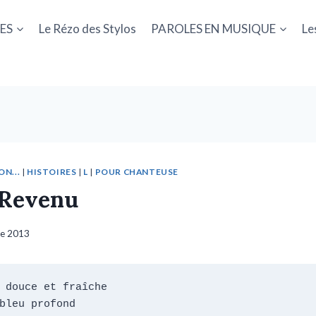
ES
Le Rézo des Stylos
PAROLES EN MUSIQUE
Le
ON...
|
HISTOIRES
|
L
|
POUR CHANTEUSE
t Revenu
re 2013
 douce et fraîche

bleu profond
