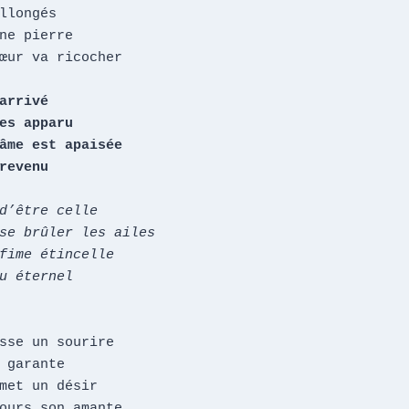
llongés

ne pierre

œur va ricocher

 revenu
d’être celle

se brûler les ailes

fime étincelle

u éternel

sse un sourire

 garante

met un désir

ours son amante
