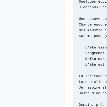
Quelques étoi
J’entends une
Une chauve-so
Chante encore
Des moustique
Sur ma peau g
   L’été vient d’arriver

   Longtemps on l’a attendu

   Enfin mon âme est réchauffée

   L’été est
La solitude e
Lorsqu’elle e
Je respire et
Juste d’un pa
Demain, près 