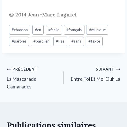
© 2014 Jean-Marc Lagniel
#
chanson
#
en
#
facile
#
français
#
musique
#
paroles
#
parolier
#
Pas
#
sans
#
texte
PRÉCÉDENT
SUIVANT
La Mascarade
Entre Toi Et Moi Ouh La
Camarades
Publications similaires