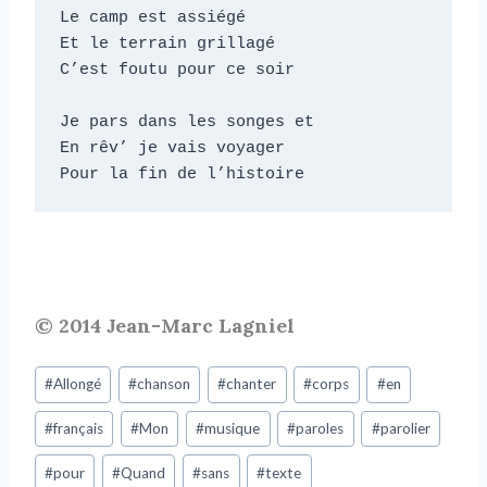
Le camp est assiégé

Et le terrain grillagé

C’est foutu pour ce soir

Je pars dans les songes et

En rêv’ je vais voyager

Pour la fin de l’histoire
© 2014 Jean-Marc Lagniel
#
Allongé
#
chanson
#
chanter
#
corps
#
en
#
français
#
Mon
#
musique
#
paroles
#
parolier
#
pour
#
Quand
#
sans
#
texte