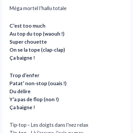
Méga mortel l’hallu totale
C’est too much
Au top du top (waouh !)
Super chouette
On se la tope (clap-clap)
Ça baigne !
Trop d’enfer
Patat’ non-stop (ouais !)
Du délire
Y’a pas de flop (non !)
Ça baigne !
Tip-top – Les doigts dans l’nez relax
Tip-top – Là j’assure, j’suis au max