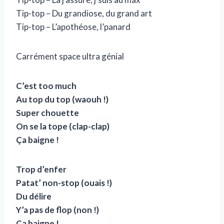
Tip-top – Du grandiose, du grand art
Tip-top – L’apothéose, l’panard
Carrément space ultra génial
C’est too much
Au top du top (waouh !)
Super chouette
On se la tope (clap-clap)
Ça baigne !
Trop d’enfer
Patat’ non-stop (ouais !)
Du délire
Y’a pas de flop (non !)
Ça baigne !