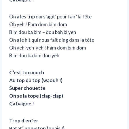
On a les trip qui s’agit’ pour fair’ la fête
Oh yeh ! Fam dom bim dom
Bim dou ba bim – dou bah bi yeh
On a le hit qui nous fait ding dans la tête
Oh yeh-yeh-yeh ! Fam dom bim dom
Bim dou ba bim dou yeh
C’est too much
Au top du top (waouh !)
Super chouette
On se la tope (clap-clap)
Ça baigne !
Trop d’enfer
Patat’ non-stop (ouais !)