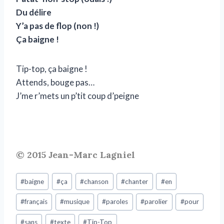
Du délire
Y’a pas de flop (non !)
Ça baigne !
Tip-top, ça baigne !
Attends, bouge pas…
J’me r’mets un p’tit coup d’peigne
© 2015 Jean-Marc Lagniel
#
baigne
#
ça
#
chanson
#
chanter
#
en
#
français
#
musique
#
paroles
#
parolier
#
pour
#
sans
#
texte
#
Tip-Top