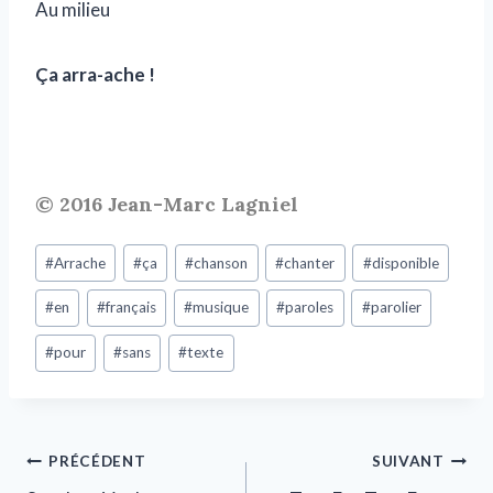
Au milieu
Ça arra-ache !
© 2016 Jean-Marc Lagniel
#
Arrache
#
ça
#
chanson
#
chanter
#
disponible
#
en
#
français
#
musique
#
paroles
#
parolier
#
pour
#
sans
#
texte
PRÉCÉDENT
SUIVANT