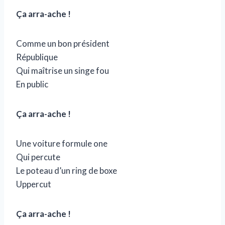
Ça arra-ache !
Comme un bon président
République
Qui maîtrise un singe fou
En public
Ça arra-ache !
Une voiture formule one
Qui percute
Le poteau d’un ring de boxe
Uppercut
Ça arra-ache !