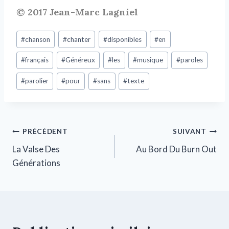
© 2017 Jean-Marc Lagniel
#
chanson
#
chanter
#
disponibles
#
en
#
français
#
Généreux
#
les
#
musique
#
paroles
#
parolier
#
pour
#
sans
#
texte
PRÉCÉDENT
SUIVANT
La Valse Des
Au Bord Du Burn Out
Générations