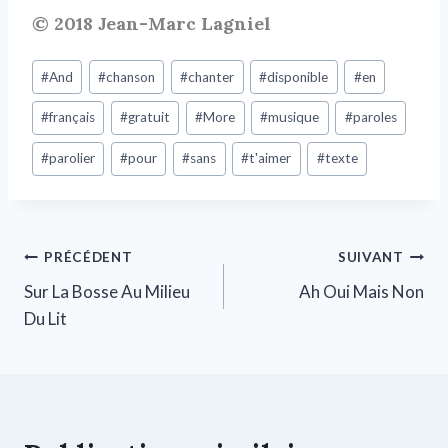
© 2018 Jean-Marc Lagniel
#
And
#
chanson
#
chanter
#
disponible
#
en
#
français
#
gratuit
#
More
#
musique
#
paroles
#
parolier
#
pour
#
sans
#
t'aimer
#
texte
PRÉCÉDENT
SUIVANT
Sur La Bosse Au Milieu
Ah Oui Mais Non
Du Lit