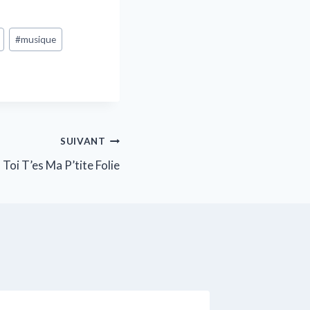
#
musique
SUIVANT
Toi T’es Ma P’tite Folie