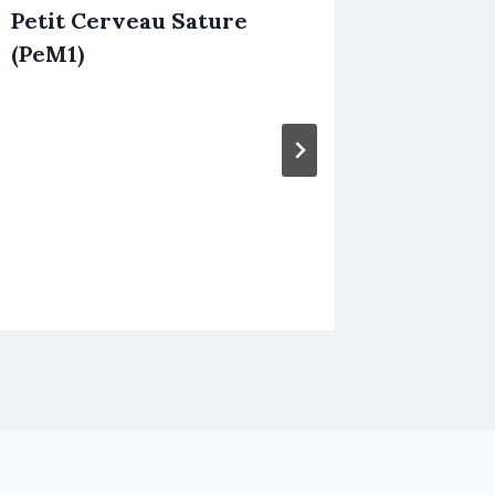
Petit Cerveau Sature
Je Me 
(PeM1)