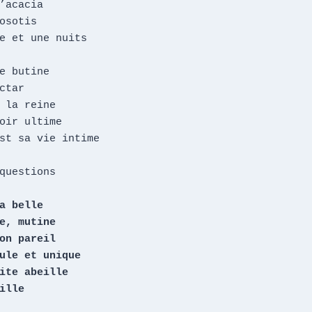
’acacia

osotis

e et une nuits

e butine

ctar

 la reine

oir ultime

st sa vie intime

questions

a belle

e, mutine

on pareil

ule et unique

ite abeille

ille