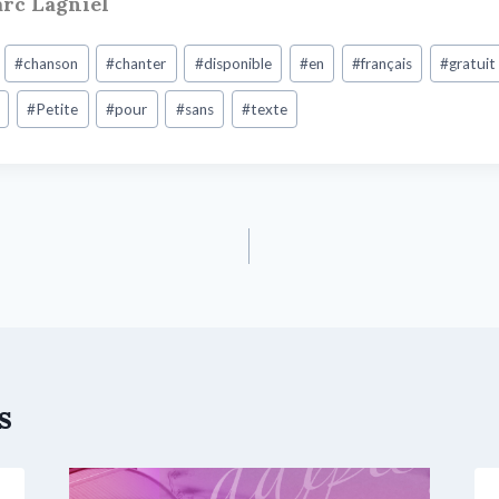
arc Lagniel
#
chanson
#
chanter
#
disponible
#
en
#
français
#
gratuit
#
Petite
#
pour
#
sans
#
texte
s