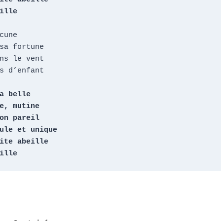
ille
cune

sa fortune

ns le vent

s d’enfant

a belle

e, mutine

on pareil

ule et unique

ite abeille

ille 