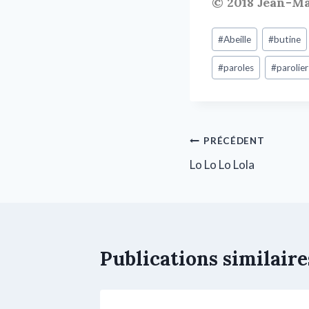
© 2018 Jean-M
#
Abeille
#
butine
#
paroles
#
parolier
PRÉCÉDENT
Lo Lo Lo Lola
Publications similaire