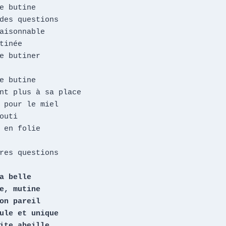
e butine

des questions

aisonnable

tinée

e butiner

e butine

nt plus à sa place

 pour le miel

outi

 en folie

res questions

a belle

e, mutine

on pareil

ule et unique

ite abeille
