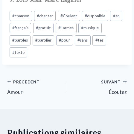
#
chanson
#
chanter
#
Coulent
#
disponible
#
en
#
français
#
gratuit
#
Larmes
#
musique
#
paroles
#
parolier
#
pour
#
sans
#
tes
#
texte
PRÉCÉDENT
SUIVANT
Amour
Écoutez
Publications similaires